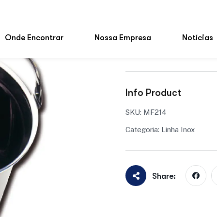
Adicionar à lista de des
Fabricado com material r
ideal para ambientes que 
Info Product
SKU:
MF214
Categoria:
Linha Inox
Share: