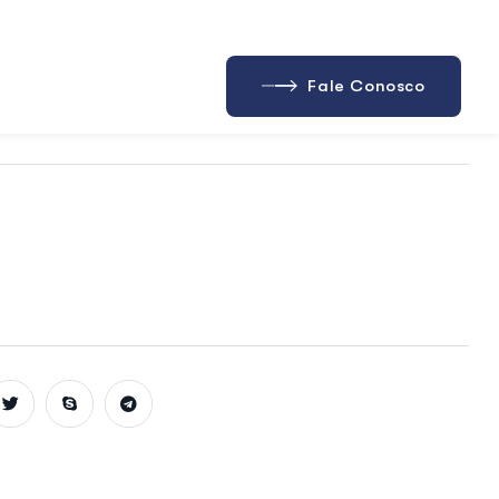
ejos
esistente, o Balde sem Tampa FAVA é reutilizável e
exigem controle sanitário e eficiência na limpeza.