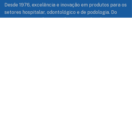
Desde 1976, excelência e inovação em produtos para os
setores hospitalar, odontológico e de podologia. Do
pioneirismo na fabricação de estojos e bandejas à
tecnologia exclusiva em Pontas Diamantadas,
garantimos a qualidade e o cuidado que sua atuação
profissional exige.
Informações de Contato
Av. Itararé, 1500 – Franco da Rocha – SP – Brasil
vendas@fava.com.br
(11) 3977-1000