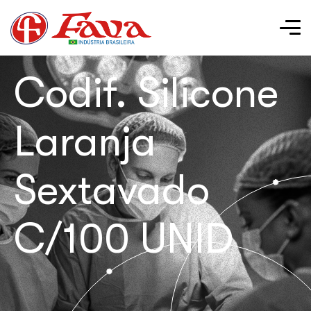
Codif. Silicone
Laranja
Sextavado
C/100 UNID