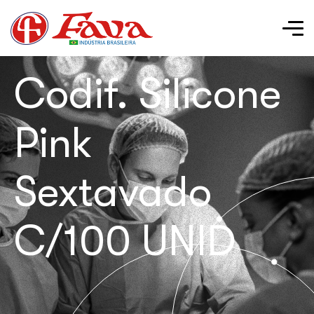
Codif. Silicone
Pink
Sextavado
C/100 UNID