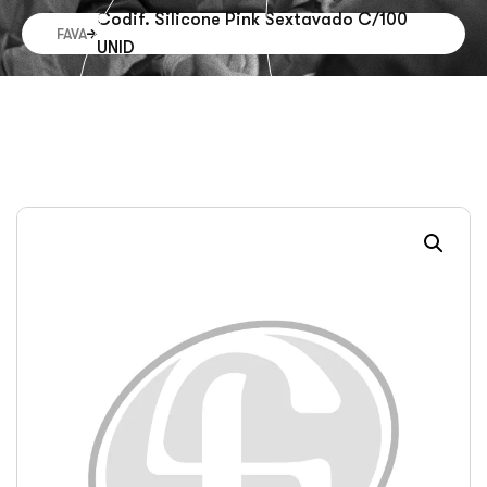
Codif. Silicone Pink Sextavado C/100
FAVA
UNID