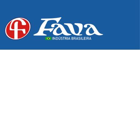
Desde 1976, excelência e inovação em produtos para os
setores hospitalar, odontológico e de podologia. Do
pioneirismo na fabricação de estojos e bandejas à
tecnologia exclusiva em Pontas Diamantadas,
garantimos a qualidade e o cuidado que sua atuação
profissional exige.
Informações de Contato
Av. Itararé, 1500 – Franco da Rocha – SP – Brasil