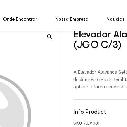
Elevador Ala
(JGO C/3)
Adicionar à lista de des
A Elevador Alavanca Seldi
de dentes e raízes, facil
aplicar a força necessár
Info Product
SKU:
ALA001