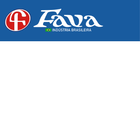
Desde 1976, excelência e inovação em produtos para os
setores hospitalar, odontológico e de podologia. Do
pioneirismo na fabricação de estojos e bandejas à
tecnologia exclusiva em Pontas Diamantadas,
garantimos a qualidade e o cuidado que sua atuação
profissional exige.
Informações de Contato
Av. Itararé, 1500 – Franco da Rocha – SP – Brasil