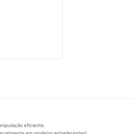
nipulação eficiente.
specialmente em modelos antiaderentes).