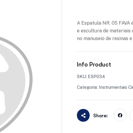
Adicionar à lista de des
A Espatula NR. 05 FAVA é
e escultura de materiais 
no manuseio de resinas e
Info Product
SKU:
ESP034
Categoria:
Instrumentais Ci
Share: