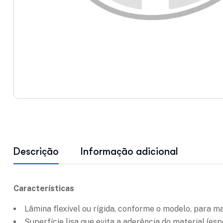
Descrição
Informação adicional
Características
Lâmina flexível ou rígida, conforme o modelo, para ma
Superfície lisa que evita a aderência do material (e