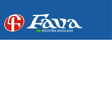
Desde 1976, excelência e inovação em produtos para os
setores hospitalar, odontológico e de podologia. Do
pioneirismo na fabricação de estojos e bandejas à
tecnologia exclusiva em Pontas Diamantadas,
garantimos a qualidade e o cuidado que sua atuação
profissional exige.
Informações de Contato
Av. Itararé, 1500 – Franco da Rocha – SP – Brasil