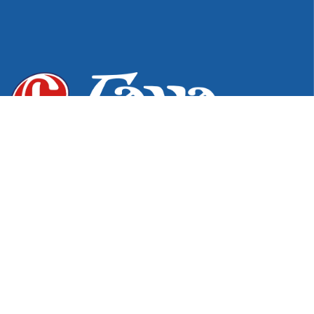
Desde 1976, excelência e inovação em produtos para os
setores hospitalar, odontológico e de podologia. Do
pioneirismo na fabricação de estojos e bandejas à
tecnologia exclusiva em Pontas Diamantadas,
garantimos a qualidade e o cuidado que sua atuação
profissional exige.
Informações de Contato