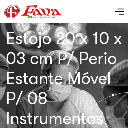
Estojo 20 x 10 x
03 cm P/ Perio
Estante Móvel
P/ 08
Instrumentos