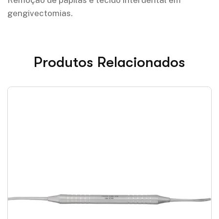
Remoção de papilas e tecido interdental em
gengivectomias.
Produtos Relacionados