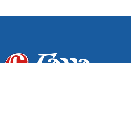
Desde 1976, excelência e inovação em produtos para os
setores hospitalar, odontológico e de podologia. Do
pioneirismo na fabricação de estojos e bandejas à
tecnologia exclusiva em Pontas Diamantadas,
garantimos a qualidade e o cuidado que sua atuação
profissional exige.