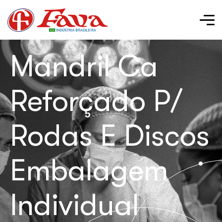
Mandril Ca
Reforçado P/
Rodas E Discos
Embalagem
Individual