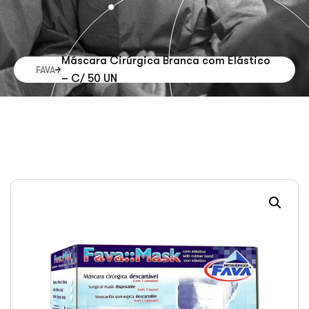
Máscara Cirúrgica Branca com Elástico
FAVA
– C/ 50 UN