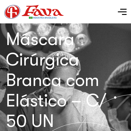
Máscara
Cirúrgica
Branca com
Elástico – C/
50 UN