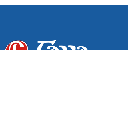
Desde 1976, excelência e inovação em produtos para os
setores hospitalar, odontológico e de podologia. Do
pioneirismo na fabricação de estojos e bandejas à
tecnologia exclusiva em Pontas Diamantadas,
garantimos a qualidade e o cuidado que sua atuação
profissional exige.