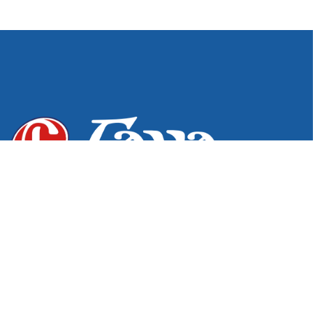
Desde 1976, excelência e inovação em produtos para os
setores hospitalar, odontológico e de podologia. Do
pioneirismo na fabricação de estojos e bandejas à
tecnologia exclusiva em Pontas Diamantadas,
garantimos a qualidade e o cuidado que sua atuação
profissional exige.