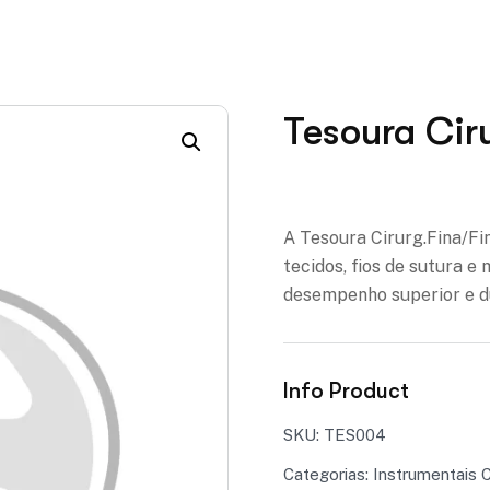
Tesoura Cir
Adicionar à lista de des
A Tesoura Cirurg.Fina/Fi
tecidos, fios de sutura e
desempenho superior e d
Info Product
SKU:
TES004
Categorias:
Instrumentais C