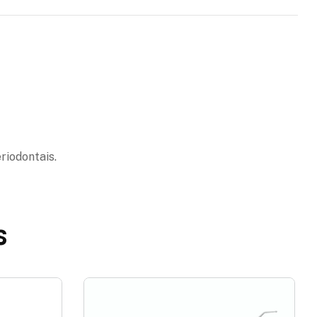
riodontais.
s