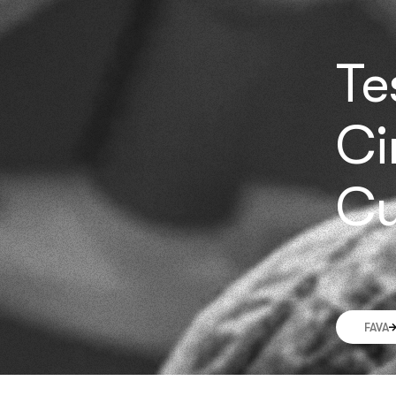
Te
Ci
Cu
FAVA