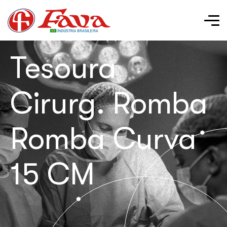
Tesoura
Cirurg. Romba
Romba Curva
15 CM