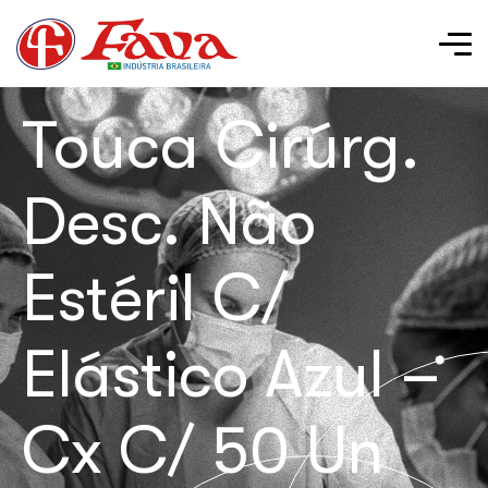
Touca Cirúrg.
Desc. Não
Estéril C/
Elástico Azul –
Cx C/ 50 Un