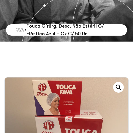
Touca Cirúrg. Desc. Não Estéril C/
FAVA
Elástico Azul – Cx C/ 50 Un