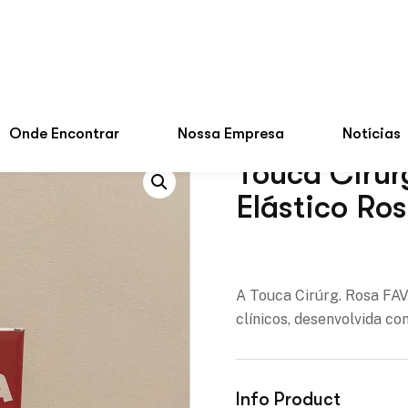
Touca Cirúrg
Elástico Ro
Adicionar à lista de des
A Touca Cirúrg. Rosa FA
clínicos, desenvolvida c
Info Product