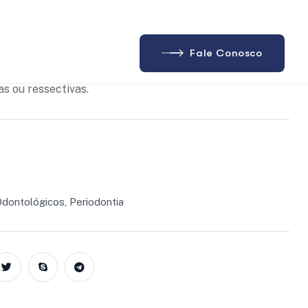
ejos
oferece uma angulação oposta ao modelo 01, permitindo
odas as faces interproximais durante cirurgias
as ou ressectivas.
Odontológicos
,
Periodontia