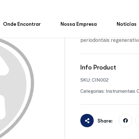
Adicionar à lista de des
O Cinzel de Fedi NR. 02 
o trabalho completo em t
periodontais regenerativ
Info Product
SKU:
CIN002
Categorias:
Instrumentais 
Share: