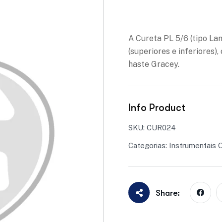
Adicionar à lista de des
A Cureta PL 5/6 (tipo La
(superiores e inferiores)
haste Gracey.
Info Product
SKU:
CUR024
Categorias:
Instrumentais 
Share: