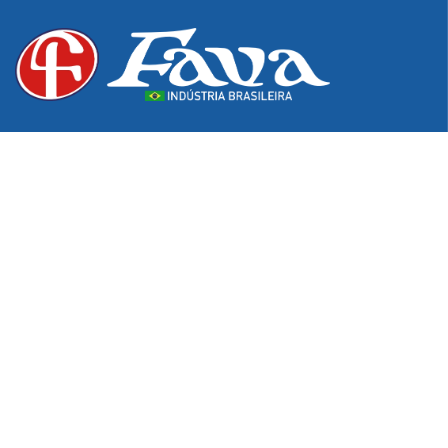
Desde 1976, excelência e inovação em produtos para os
setores hospitalar, odontológico e de podologia. Do
pioneirismo na fabricação de estojos e bandejas à
tecnologia exclusiva em Pontas Diamantadas,
garantimos a qualidade e o cuidado que sua atuação
profissional exige.
Informações de Contato
Av. Itararé, 1500 – Franco da Rocha – SP – Brasil